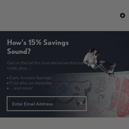
How’s 15% Savings
Sound?
Get on the list for your exclusive discount
code, plus...
• Early Access Savings
• First dibs on restocks
• ... and more!