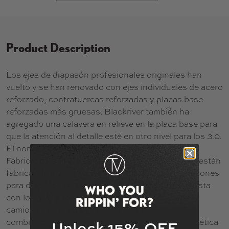
Product Description
Los ejes de diapasón profesionales originales han
vuelto y se han renovado con ejes individuales de acero
reforzado, contratuercas reforzadas y placas base
reforzadas más gruesas. Blackriver también ha
agregado una calavera en relieve en la placa base para
que la atención al detalle esté en otro nivel para los 3.0.
El nombre popular de estos camiones es "BRT".
Fabricados a mano en Alemania, estos camiones están
fabricados a la perfección. Construido por diapasones
para diapasones para brindar una sensación realista
con los más altos estándares de calidad. Estos
camiones tienen una amplia variedad de
combinaciones de colores para adaptarse a la estética
Unlock 15% OFF