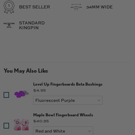
BEST SELLER
34MM WIDE
STANDARD
KINGPIN
You May Also Like
Level Up Fingerboards Beta Bushings
Price
$4.95
Maple Bowl Fingerboard Wheels
Price
$40.95