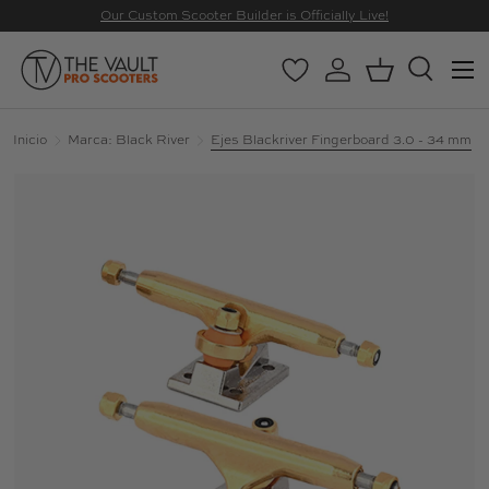
Our Custom Scooter Builder is Officially Live!
IR AL CONTENIDO
Menú
Wishlist
Iniciar sesión
Cesta
Buscar
Buscar
Buscar
Inicio
Marca: Black River
Ejes Blackriver Fingerboard 3.0 - 34 mm
La imagen 19 ya está disponible en la vista de galería