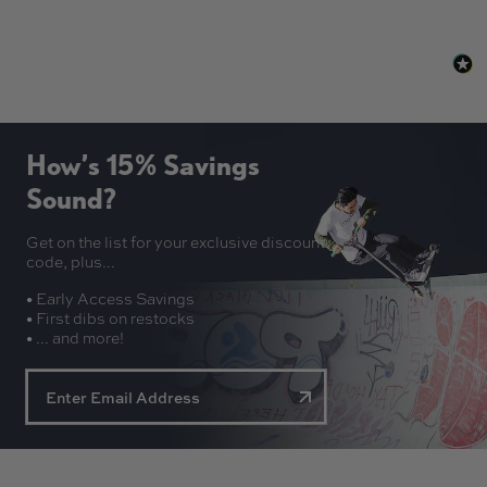
How’s 15% Savings
Sound?
Get on the list for your exclusive discount
code, plus...
• Early Access Savings
• First dibs on restocks
• ... and more!