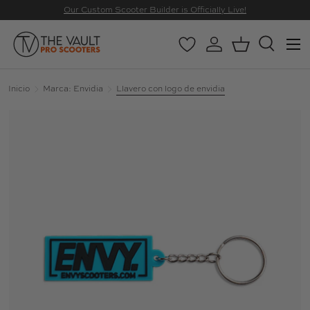
Our Custom Scooter Builder is Officially Live!
IR AL CONTENIDO
Menú
Wishlist
Iniciar sesión
Cesta
Buscar
Buscar
Buscar
Inicio
Marca: Envidia
Llavero con logo de envidia
La imagen 3 ya está disponible en la vista de galería