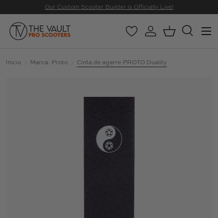
Our Custom Scooter Builder is Officially Live!
IR AL CONTENIDO
Menú
Wishlist
Iniciar sesión
Cesta
Buscar
Buscar
Buscar
Inicio
Marca: Proto
Cinta de agarre PROTO Duality