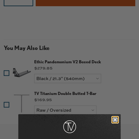
You May Also Like
Ethic Pandemonium V2 Boxed Deck
Price
$279.85
TV Titanium Double Butted T-Bar
Price
$169.95