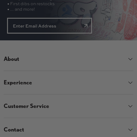
• First dibs on restocks
• ... and more!
About
Experience
Customer Service
Contact