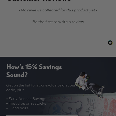
New content loaded
- No reviews collected for this product yet -
Be the first to write a review
How’s 15% Savings
Sound?
Get on the list for your exclusive discount
code, plus...
• Early Access Savings
• First dibs on restocks
• ... and more!