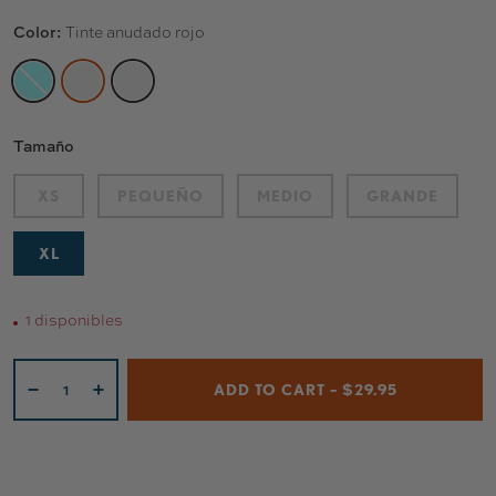
Color:
Tinte anudado rojo
NEKOMATA
TINTE ANUDADO ROJO
SERIE S
Tamaño
XS
PEQUEÑO
MEDIO
GRANDE
XL
1 disponibles
Cant.
ADD TO CART – $29.95
-
+