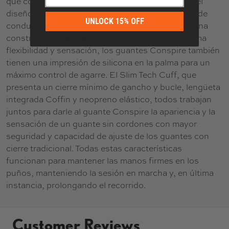
que combina toda la tecnología, los materiales y el
diseño que han sido el sello distintivo del equipo de
UNLOCK 15% OFF
conducción Shadow. Construidos alrededor de una
construcción de cuero sintético liviano con máxima
flexibilidad y sensación, los guantes Conspire también
tienen una impresión de silicona en la palma para un
máximo control de agarre. El Slim Tech Cuff, que
presenta un cierre mínimo de gancho y bucle, lengüeta
integrada Coffin y neopreno elástico, todos trabajan
juntos para darle al guante Conspire la apariencia y la
sensación de un guante sin cordones con mayor
seguridad y capacidad de ajuste de los guantes con
cierre tradicional. Todas estas características
funcionan para mantener las manos firmes en los
puños, manteniendo la sesión en marcha y, en última
instancia, prolongando el recorrido.
Customer Reviews