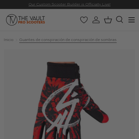
Our Custom Scooter Builder is Officially Live!
IR AL CONTENIDO
Menú
Wishlist
Iniciar sesión
Cesta
Buscar
Buscar
Buscar
Inicio
Guantes de conspiración de conspiración de sombras