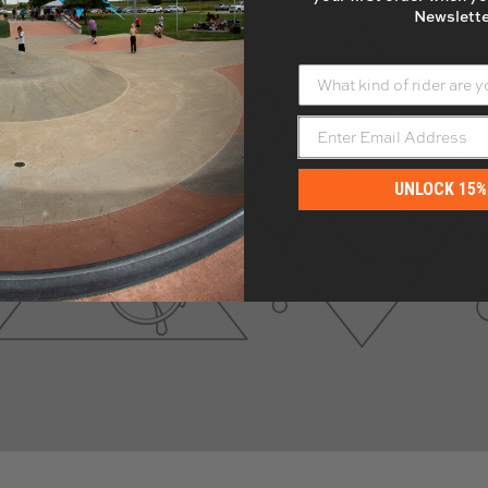
Newslette
What kind of rider are yo
UNLOCK 15%