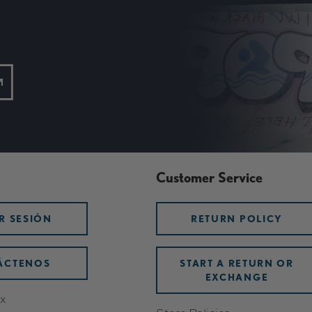
Customer Service
AR SESIÓN
RETURN POLICY
ÁCTENOS
START A RETURN OR
EXCHANGE
x