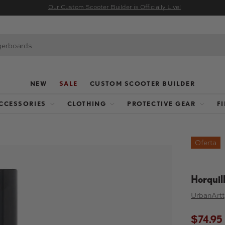
Our Custom Scooter Builder is Officially Live!
NEW
SALE
CUSTOM SCOOTER BUILDER
CCESSORIES
CLOTHING
PROTECTIVE GEAR
F
Oferta
Horquil
UrbanArtt
$74.95