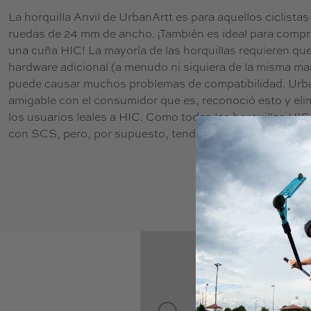
La horquilla Anvil de UrbanArtt es para aquellos ciclista
ruedas de 24 mm de ancho. ¡También es ideal para compr
una cuña HIC! La mayoría de las horquillas requieren que
hardware adicional (a menudo ni siquiera de la misma marc
puede causar muchos problemas de compatibilidad. Urba
amigable con el consumidor que es, reconoció esto y eli
los usuarios leales a HIC. Como todas las horquillas HI
con SCS, pero, por supuesto, tendrás que comprar una 