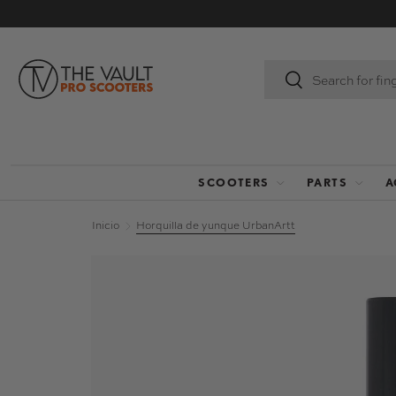
IR AL CONTENIDO
Buscar
Buscar
SCOOTERS
PARTS
A
Inicio
Horquilla de yunque UrbanArtt