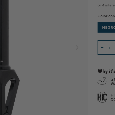
Color con
NEGR
Cant.
SIGUIENTE
-
Why it's
3
W
H
C