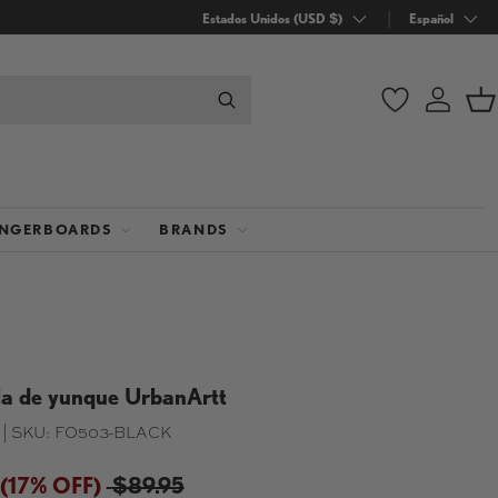
País/Región
Estados Unidos (USD $)
Idioma
Español
Wishlist
Iniciar
C
INGERBOARDS
BRANDS
la de yunque UrbanArtt
|
SKU:
FO503-BLACK
(17% OFF)
$89.95