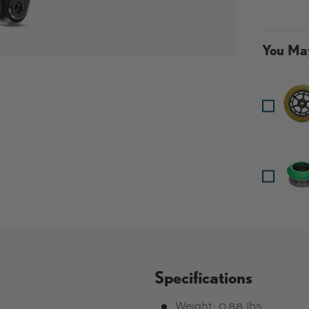
You May
 en la vista de galería
 galería
Specifications
Weight: 0.88 lbs