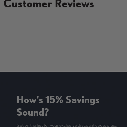
Customer Reviews
New content loaded
How’s 15% Savings
Sound?
Get on the list for your exclusive discount code, plus...