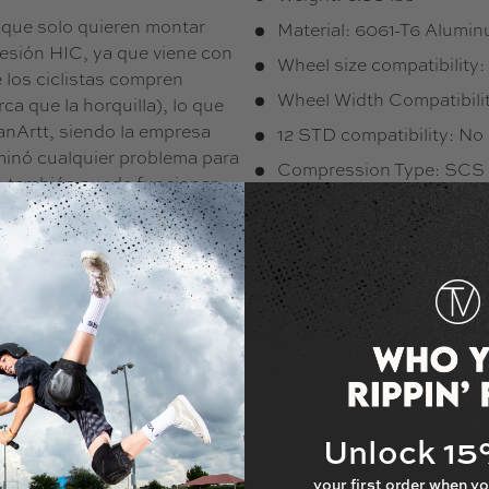
s que solo quieren montar
Material: 6061-T6 Alumi
esión HIC, ya que viene con
Wheel size compatibility
 los ciclistas compren
Wheel Width Compatibil
a que la horquilla), lo que
nArtt, siendo la empresa
12 STD compatibility: No
minó cualquier problema para
Compression Type: SCS
C, también puede funcionar
Other Compressions: HI
abrazadera SCS para ello.
Compression Bolt Type: 
Hardware included: Axle,
Crown race integrated: Y
Unlock 1
your first order when yo