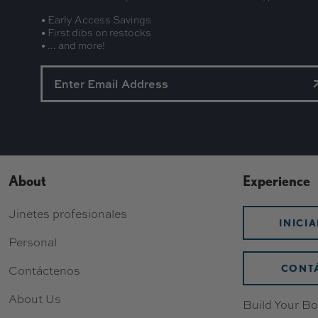
• Early Access Savings
• First dibs on restocks
• ... and more!
About
Experience
Jinetes profesionales
INICI
Personal
CONT
Contáctenos
About Us
Build Your Bo