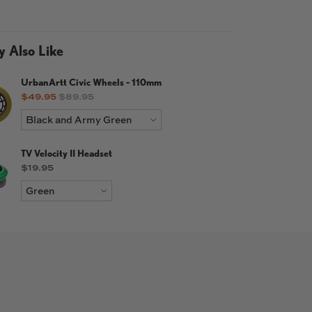
 Also Like
UrbanArtt Civic Wheels - 110mm
Sale price
Original price
$49.95
$89.95
TV Velocity II Headset
Price
$19.95