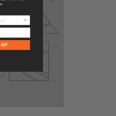
r.
u?
 OFF