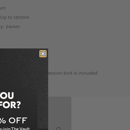
num
: Up to 120mm
ity: 24mm
C
Proprietary
 HIC shim, and compression bolt is included
es
5% OFF
u join The Vault